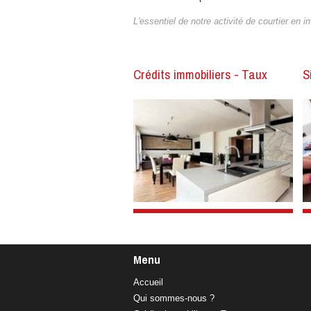
L'essentiel de notre activité de courtier en
Crédits immobiliers - Taux
S
Menu
Accueil
Qui sommes-nous ?