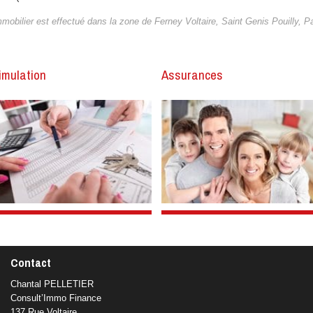
 immobilier est effectué dans la zone de Ferney Voltaire, Saint Genis Pouilly,
imulation
Assurances
Contact
Chantal PELLETIER
Consult’Immo Finance
137 Rue Voltaire